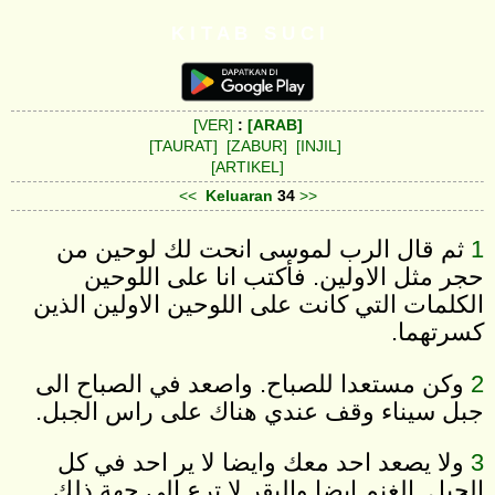
K I T A B S U C I
[VER]
:
[ARAB]
[TAURAT]
[ZABUR]
[INJIL]
[ARTIKEL]
<<
Keluaran
34
>>
1
ثم قال الرب لموسى انحت لك لوحين من
حجر مثل الاولين. فأكتب انا على اللوحين
الكلمات التي كانت على اللوحين الاولين الذين
كسرتهما.
2
وكن مستعدا للصباح. واصعد في الصباح الى
جبل سيناء وقف عندي هناك على راس الجبل.
3
ولا يصعد احد معك وايضا لا ير احد في كل
الجبل. الغنم ايضا والبقر لا ترع الى جهة ذلك