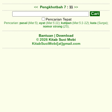
<<
Pengkhotbah
7
: 11
>>
Pencarian Tepat
Pencarian:
pasal
(
Mat 5
);
ayat
(
Mat 5:11
);
kutipan
(
Mat 5:1-12
);
kata
(
Surga
);
nomor strong
(
25
);
Bantuan
|
Download
© 2026
Kitab Suci Mobi
KitabSuciMobi[at]gmail.com