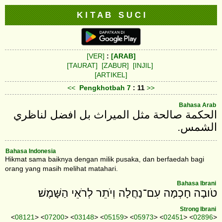
K I T A B S U C I
[VER]
:
[ARAB]
[TAURAT]
[ZABUR]
[INJIL]
[ARTIKEL]
<<
Pengkhotbah
7
: 11
>>
Bahasa Arab
الحكمة صالحة مثل الميراث بل افضل لناظري
الشمس.
Bahasa Indonesia
Hikmat sama baiknya dengan milik pusaka, dan berfaedah bagi
orang yang masih melihat matahari.
Bahasa Ibrani
טֹובָה חָכְמָה עִם־נַחֲלָה וְיֹתֵר לְרֹאֵי הַשָּׁמֶשׁ׃
Strong Ibrani
<
08121
> <
07200
> <
03148
> <
05159
> <
05973
> <
02451
> <
02896
>