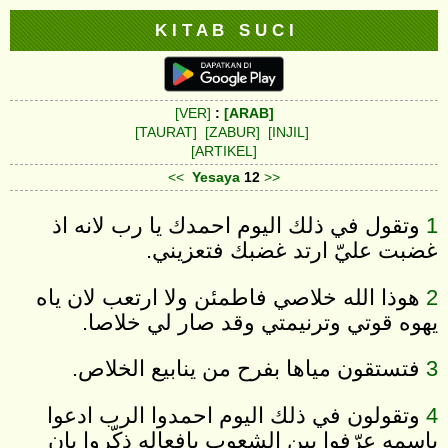
K I T A B S U C I
[VER]
:
[ARAB]
[TAURAT]
[ZABUR]
[INJIL]
[ARTIKEL]
<<
Yesaya
12
>>
1
وتقول في ذلك اليوم احمدك يا رب لانه اذ
غضبت عليّ ارتد غضبك فتعزيني.
2
هوذا الله خلاصي فاطمئن ولا ارتعب لان ياه
يهوه قوتي وترنيمتي وقد صار لي خلاصا.
3
فتستقون مياها بفرح من ينابيع الخلاص.
4
وتقولون في ذلك اليوم احمدوا الرب ادعوا
باسمه عرّفوا بين الشعوب بافعاله ذكّروا بان