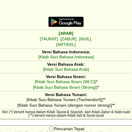
K I T A B S U C I
[ARAB]
[TAURAT]
[ZABUR]
[INJIL]
[ARTIKEL]
Versi Bahasa Indonesia:
[Kitab Suci Bahasa Indonesia]
Versi Bahasa Arab:
[Kitab Suci Bahasa Arab]
Versi Bahasa Ibrani:
[Kitab Suci Bahasa Ibrani (WLC)]
*
[Kitab Suci Bahasa Ibrani (Strong)]
*
Versi Bahasa Yunani:
[Kitab Suci Bahasa Yunani (Tischendorf)]**
[Kitab Suci Bahasa Yunani (dengan nomor strong)]**
Ket: (*) berarti hanya dalam Kitab Taurat & Sejarah, dan Kitab Zabur & Nabi-nabi
(**) berarti hanya dalam Kitab Injil & Surat-surat
Pencarian Tepat