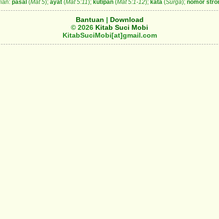
ian:
pasal
(
Mat 5
);
ayat
(
Mat 5:11
);
kutipan
(
Mat 5:1-12
);
kata
(
Surga
);
nomor stro
Bantuan
|
Download
© 2026
Kitab Suci Mobi
KitabSuciMobi[at]gmail.com