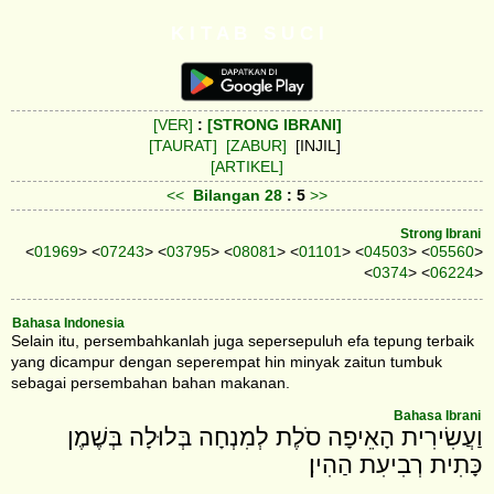
K I T A B S U C I
[VER]
:
[STRONG IBRANI]
[TAURAT]
[ZABUR]
[INJIL]
[ARTIKEL]
<<
Bilangan
28
: 5
>>
Strong Ibrani
<
01969
> <
07243
> <
03795
> <
08081
> <
01101
> <
04503
> <
05560
>
<
0374
> <
06224
>
Bahasa Indonesia
Selain itu, persembahkanlah juga sepersepuluh efa tepung terbaik
yang dicampur dengan seperempat hin minyak zaitun tumbuk
sebagai persembahan bahan makanan.
Bahasa Ibrani
וַעֲשִׂירִית הָאֵיפָה סֹלֶת לְמִנְחָה בְּלוּלָה בְּשֶׁמֶן
כָּתִית רְבִיעִת הַהִין׃