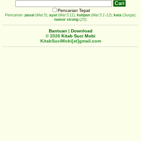
Pencarian Tepat
Pencarian:
pasal
(
Mat 5
);
ayat
(
Mat 5:11
);
kutipan
(
Mat 5:1-12
);
kata
(
Surga
);
nomor strong
(
25
);
Bantuan
|
Download
© 2026
Kitab Suci Mobi
KitabSuciMobi[at]gmail.com