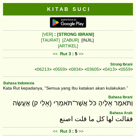
K I T A B S U C I
[VER]
:
[STRONG IBRANI]
[TAURAT]
[ZABUR]
[INJIL]
[ARTIKEL]
<<
Rut
3
: 5
>>
Strong Ibrani
<
06213
> <
0559
> <
0834
> <
03605
> <
0413
> <
0559
>
Bahasa Indonesia
Kata Rut kepadanya, “Semua yang Ibu katakan akan kulakukan.”
Bahasa Ibrani
וַתֹּאמֶר אֵלֶיהָ כֹּל אֲשֶׁר־תֹּאמְרִי (אֵלַי ק) אֶעֱשֶׂה׃
Bahasa Arab
فقالت لها كل ما قلت اصنع
<<
Rut
3
: 5
>>