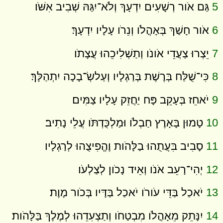
5
גַּם אֹור רְשָׁעִים יִדְעָךְ וְלֹא־יִגַּהּ שְׁבִיב אִשֹּׁו׃
6
אֹור חָשַׁךְ בְּאָהֳלֹו וְנֵרֹו עָלָיו יִדְעָךְ׃
7
יֵצְרוּ צַעֲדֵי אֹונֹו וְתַשְׁלִיכֵהוּ עֲצָתֹו׃
8
כִּי־שֻׁלַּח בְּרֶשֶׁת בְּרַגְלָיו וְעַלשְׂ־בָכָה יִתְהַלָּךְ׃
9
יֹאחֵז בְּעָקֵב פָּח יַחֲזֵק עָלָיו צַמִּים׃
10
טָמוּן בָּאָרֶץ חַבְלֹו וּמַלְכֻּדְתֹּו עֲלֵי נָתִיב׃
11
סָבִיב בִּעֲתֻהוּ בַלָּהֹות וֶהֱפִיצֻהוּ לְרַגְלָיו׃
12
יְהִי־רָעֵב אֹנֹו וְאֵיד נָכֹון לְצַלְעֹו׃
13
יֹאכַל בַּדֵּי עֹורֹו יֹאכַל בַּדָּיו בְּכֹור מָוֶת׃
14
יִנָּתֵק מֵאָהֳלֹו מִבְטַחֹו וְתַצְעִדֵהוּ לְמֶלֶךְ בַּלָּהֹות׃