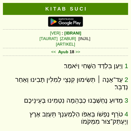
K I T A B S U C I
[VER]
:
[IBRANI]
[TAURAT]
[ZABUR]
[INJIL]
[ARTIKEL]
<<
Ayub
18
>>
1
וַיַּעַן בִּלְדַּד הַשֻּׁחִי וַיֹּאמַר׃
2
עַד־אָנָה ׀ תְּשִׂימוּן קִנְצֵי לְמִלִּין תָּבִינוּ וְאַחַר
נְדַבֵּר׃
3
מַדּוּעַ נֶחְשַׁבְנוּ כַבְּהֵמָה נִטְמִינוּ בְּעֵינֵיכֶם׃
4
טֹרֵף נַפְשֹׁו בְּאַפֹּו הַלְמַעַנְךָ תֵּעָזַב אָרֶץ
וְיֶעְתַּק־צוּר מִמְּקֹמֹו׃