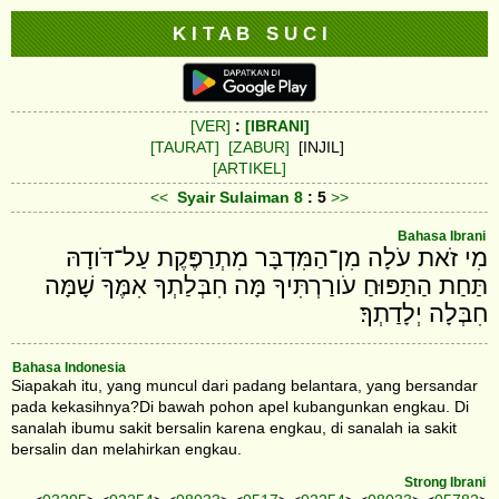
K I T A B S U C I
[VER]
:
[IBRANI]
[TAURAT]
[ZABUR]
[INJIL]
[ARTIKEL]
<<
Syair Sulaiman
8
: 5
>>
Bahasa Ibrani
מִי זֹאת עֹלָה מִן־הַמִּדְבָּר מִתְרַפֶּקֶת עַל־דֹּודָהּ
תַּחַת הַתַּפּוּחַ עֹורַרְתִּיךָ מָּה חִבְּלַתְךָ אִמֶּךָ שָׁמָּה
חִבְּלָה יְלָדַתְךָ׃
Bahasa Indonesia
Siapakah itu, yang muncul dari padang belantara, yang bersandar
pada kekasihnya?Di bawah pohon apel kubangunkan engkau. Di
sanalah ibumu sakit bersalin karena engkau, di sanalah ia sakit
bersalin dan melahirkan engkau.
Strong Ibrani