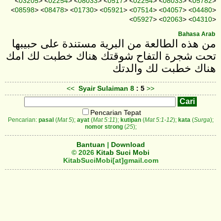
<
03205
> <
02254
> <
08033
> <
0517
> <
02254
> <
08033
> <
05782
>
<
08598
> <
08478
> <
01730
> <
05921
> <
07514
> <
04057
> <
04480
>
<
05927
> <
02063
> <
04310
>
Bahasa Arab
من هذه الطالعة من البرية مستندة على حبيبها
تحت شجرة التفاح شوقتك هناك خطبت لك امك
هناك خطبت لك والدتك
<<
Syair Sulaiman
8
: 5
>>
Pencarian Tepat
Pencarian:
pasal
(
Mat 5
);
ayat
(
Mat 5:11
);
kutipan
(
Mat 5:1-12
);
kata
(
Surga
);
nomor strong
(
25
);
Bantuan
|
Download
© 2026
Kitab Suci Mobi
KitabSuciMobi[at]gmail.com