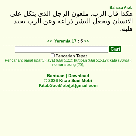
Bahasa Arab
هكذا قال الرب. ملعون الرجل الذي يتكل على
الانسان ويجعل البشر ذراعه وعن الرب يحيد
قلبه.
<<
Yeremia
17
: 5
>>
Pencarian Tepat
Pencarian:
pasal
(
Mat 5
);
ayat
(
Mat 5:11
);
kutipan
(
Mat 5:1-12
);
kata
(
Surga
);
nomor strong
(
25
);
Bantuan
|
Download
© 2026
Kitab Suci Mobi
KitabSuciMobi[at]gmail.com