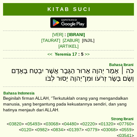
K I T A B S U C I
[VER]
:
[IBRANI]
[TAURAT]
[ZABUR]
[INJIL]
[ARTIKEL]
<<
Yeremia
17
: 5
>>
Bahasa Ibrani
כֹּה ׀ אָמַר יְהוָה אָרוּר הַגֶּבֶר אֲשֶׁר יִבְטַח בָּאָדָם
וְשָׂם בָּשָׂר זְרֹעֹו וּמִן־יְהוָה יָסוּר לִבֹּו׃
Bahasa Indonesia
Beginilah firman ALLAH, “Terkutuklah orang yang mengandalkan
manusia, yang bergantung pada kekuatannya sendiri, dan yang
hatinya menjauh dari ALLAH.
Strong Ibrani
<
03820
> <
05493
> <
03068
> <
04480
> <
02220
> <
01320
> <
07760
>
<
0120
> <
0982
> <
0834
> <
01397
> <
0779
> <
03068
> <
0559
>
<
03541
>