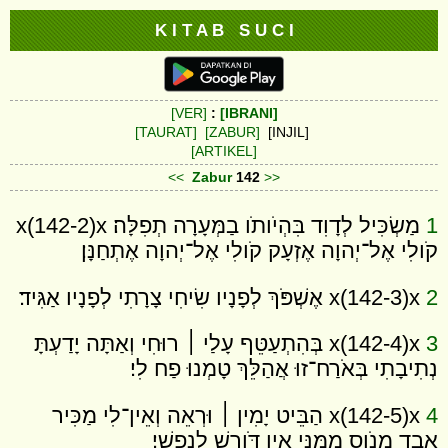
K I T A B S U C I
[VER]
:
[IBRANI]
[TAURAT]
[ZABUR]
[INJIL]
[ARTIKEL]
<<
Zabur
142
>>
1
מַשְׂכִּיל לְדָוִד בִּהְיֹותֹו בַמְּעָרָה תְפִלָּה׃ x(142-2)x
קֹולִי אֶל־יְהוָה אֶזְעָק קֹולִי אֶל־יְהוָה אֶתְחַנָּן׃
2
x(142-3)x אֶשְׁפֹּךְ לְפָנָיו שִׂיחִי צָרָתִי לְפָנָיו אַגִּיד׃
3
x(142-4)x בְּהִתְעַטֵּף עָלַי ׀ רוּחִי וְאַתָּה יָדַעְתָּ
נְתִיבָתִי בְּאֹרַח־זוּ אֲהַלֵּךְ טָמְנוּ פַח לִי׃
4
x(142-5)x הַבֵּיט יָמִין ׀ וּרְאֵה וְאֵין־לִי מַכִּיר
אָבַד מָנֹוס מִמֶּנִּי אֵין דֹּורֵשׁ לְנַפְשִׁי׃