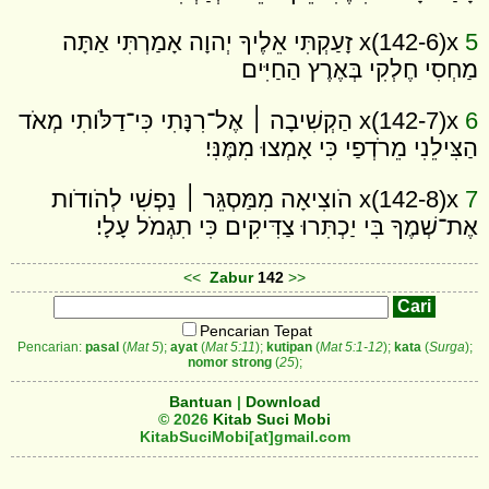
5
x(142-6)x זָעַקְתִּי אֵלֶיךָ יְהוָה אָמַרְתִּי אַתָּה
מַחְסִי חֶלְקִי בְּאֶרֶץ הַחַיִּים׃
6
x(142-7)x הַקְשִׁיבָה ׀ אֶל־רִנָּתִי כִּי־דַלֹּותִי מְאֹד
הַצִּילֵנִי מֵרֹדְפַי כִּי אָמְצוּ מִמֶּנִּי׃
7
x(142-8)x הֹוצִיאָה מִמַּסְגֵּר ׀ נַפְשִׁי לְהֹודֹות
אֶת־שְׁמֶךָ בִּי יַכְתִּרוּ צַדִּיקִים כִּי תִגְמֹל עָלָי׃
<<
Zabur
142
>>
Pencarian Tepat
Pencarian:
pasal
(
Mat 5
);
ayat
(
Mat 5:11
);
kutipan
(
Mat 5:1-12
);
kata
(
Surga
);
nomor strong
(
25
);
Bantuan
|
Download
© 2026
Kitab Suci Mobi
KitabSuciMobi[at]gmail.com