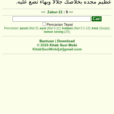
<<
Zabur
21
: 5
>>
Pencarian Tepat
Pencarian:
pasal
(
Mat 5
);
ayat
(
Mat 5:11
);
kutipan
(
Mat 5:1-12
);
kata
(
Surga
);
nomor strong
(
25
);
Bantuan
|
Download
© 2026
Kitab Suci Mobi
KitabSuciMobi[at]gmail.com