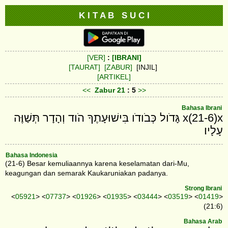
K I T A B S U C I
[VER]
:
[IBRANI]
[TAURAT]
[ZABUR]
[INJIL]
[ARTIKEL]
<<
Zabur
21
: 5
>>
Bahasa Ibrani
x(21-6)x גָּדֹול כְּבֹודֹו בִּישׁוּעָתֶךָ הֹוד וְהָדָר תְּשַׁוֶּה
עָלָיו׃
Bahasa Indonesia
(21-6) Besar kemuliaannya karena keselamatan dari-Mu,
keagungan dan semarak Kaukaruniakan padanya.
Strong Ibrani
<
05921
> <
07737
> <
01926
> <
01935
> <
03444
> <
03519
> <
01419
>
(21:6)
Bahasa Arab