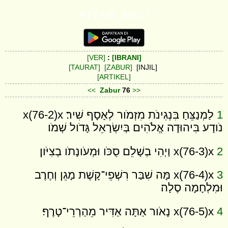
K I T A B S U C I
[VER]
:
[IBRANI]
[TAURAT]
[ZABUR]
[INJIL]
[ARTIKEL]
<<
Zabur
76
>>
1
לַמְנַצֵּחַ בִּנְגִינֹת מִזְמֹור לְאָסָף שִׁיר׃ x(76-2)x
נֹודָע בִּיהוּדָה אֱלֹהִים בְּיִשְׂרָאֵל גָּדֹול שְׁמֹו׃
2
x(76-3)x וַיְהִי בְשָׁלֵם סֻכֹּו וּמְעֹונָתֹו בְצִיֹּון׃
3
x(76-4)x מָּה שִׁבַּר רִשְׁפֵי־קָשֶׁת מָגֵן וְחֶרֶב
וּמִלְחָמָה סֶלָה׃
4
x(76-5)x נָאֹור אַתָּה אַדִּיר מֵהַרְרֵי־טָרֶף׃