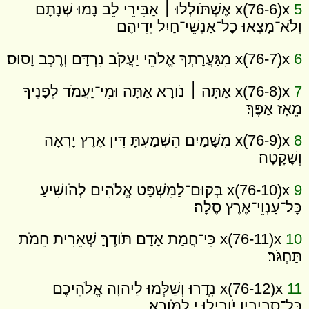
5
x(76-6)x אֶשְׁתֹּולְלוּ ׀ אַבִּירֵי לֵב נָמוּ שְׁנָתָם
וְלֹא־מָצְאוּ כָל־אַנְשֵׁי־חַיִל יְדֵיהֶם׃
6
x(76-7)x מִגַּעֲרָתְךָ אֱלֹהֵי יַעֲקֹב נִרְדָּם וְרֶכֶב וָסוּס׃
7
x(76-8)x אַתָּה ׀ נֹורָא אַתָּה וּמִי־יַעֲמֹד לְפָנֶיךָ
מֵאָז אַפֶּךָ׃
8
x(76-9)x מִשָּׁמַיִם הִשְׁמַעְתָּ דִּין אֶרֶץ יָרְאָה
וְשָׁקָטָה׃
9
x(76-10)x בְּקוּם־לַמִּשְׁפָּט אֱלֹהִים לְהֹושִׁיעַ
כָּל־עַנְוֵי־אֶרֶץ סֶלָה׃
10
x(76-11)x כִּי־חֲמַת אָדָם תֹּודֶךָּ שְׁאֵרִית חֵמֹת
תַּחְגֹּר׃
11
x(76-12)x נִדֲרוּ וְשַׁלְּמוּ לַיהוָה אֱ‍לֹהֵיכֶם
כָּל־סְבִיבָיו יֹובִילוּ י לַמֹּורָא׃