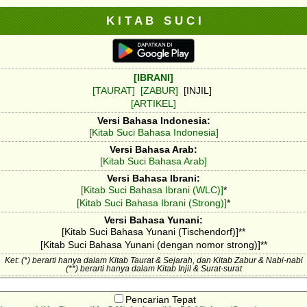
K I T A B S U C I
[IBRANI]
[TAURAT]
[ZABUR]
[INJIL]
[ARTIKEL]
Versi Bahasa Indonesia:
[Kitab Suci Bahasa Indonesia]
Versi Bahasa Arab:
[Kitab Suci Bahasa Arab]
Versi Bahasa Ibrani:
[Kitab Suci Bahasa Ibrani (WLC)]
*
[Kitab Suci Bahasa Ibrani (Strong)]
*
Versi Bahasa Yunani:
[Kitab Suci Bahasa Yunani (Tischendorf)]**
[Kitab Suci Bahasa Yunani (dengan nomor strong)]**
Ket: (*) berarti hanya dalam Kitab Taurat & Sejarah, dan Kitab Zabur & Nabi-nabi
(**) berarti hanya dalam Kitab Injil & Surat-surat
Pencarian Tepat