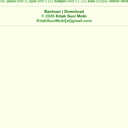
ian:
pasal
(
Mat 5
);
ayat
(
Mat 5:11
);
kutipan
(
Mat 5:1-12
);
kata
(
Surga
);
nomor stro
Bantuan
|
Download
© 2026
Kitab Suci Mobi
KitabSuciMobi[at]gmail.com