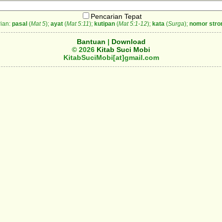
Pencarian Tepat
ian:
pasal
(
Mat 5
);
ayat
(
Mat 5:11
);
kutipan
(
Mat 5:1-12
);
kata
(
Surga
);
nomor stro
Bantuan
|
Download
© 2026
Kitab Suci Mobi
KitabSuciMobi[at]gmail.com