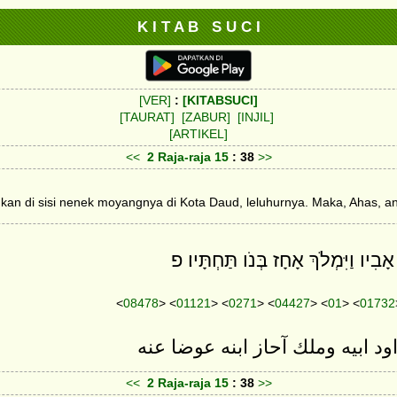
K I T A B S U C I
[VER]
:
[KITABSUCI]
[TAURAT]
[ZABUR]
[INJIL]
[ARTIKEL]
<<
2 Raja-raja
15
: 38
>>
n di sisi nenek moyangnya di Kota Daud, leluhurnya. Maka, Ahas, an
בִיו וַיִּמְלֹךְ אָחָז בְּנֹו תַּחְתָּיו׃ פ
<
08478
> <
01121
> <
0271
> <
04427
> <
01
> <
01732
ود ابيه وملك آحاز ابنه عوضا عنه
<<
2 Raja-raja
15
: 38
>>