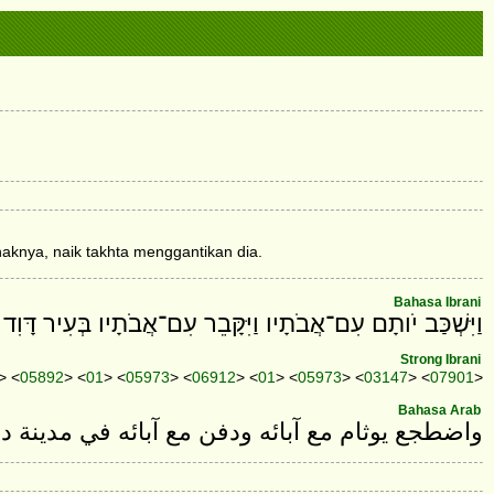
aknya, naik takhta menggantikan dia.
Bahasa Ibrani
וַיִּשְׁכַּב יֹותָם עִם־אֲבֹתָיו וַיִּקָּבֵר עִם־אֲבֹתָיו בְּעִיר דָּוִד אָ
Strong Ibrani
> <
05892
> <
01
> <
05973
> <
06912
> <
01
> <
05973
> <
03147
> <
07901
>
Bahasa Arab
واضطجع يوثام مع آبائه ودفن مع آبائه في مدينة دا