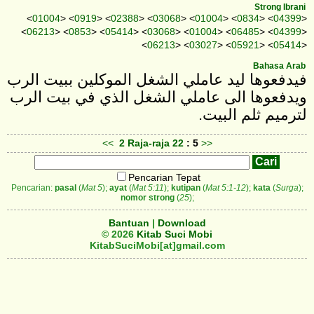
Strong Ibrani
<
01004
> <
0919
> <
02388
> <
03068
> <
01004
> <
0834
> <
04399
>
<
06213
> <
0853
> <
05414
> <
03068
> <
01004
> <
06485
> <
04399
>
<
06213
> <
03027
> <
05921
> <
05414
>
Bahasa Arab
فيدفعوها ليد عاملي الشغل الموكلين ببيت الرب
ويدفعوها الى عاملي الشغل الذي في بيت الرب
لترميم ثلم البيت.
<<
2 Raja-raja
22
: 5
>>
Pencarian Tepat
Pencarian:
pasal
(
Mat 5
);
ayat
(
Mat 5:11
);
kutipan
(
Mat 5:1-12
);
kata
(
Surga
);
nomor strong
(
25
);
Bantuan
|
Download
© 2026
Kitab Suci Mobi
KitabSuciMobi[at]gmail.com