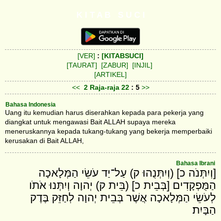
K I T A B S U C I
[VER]
:
[KITABSUCI]
[TAURAT]
[ZABUR]
[INJIL]
[ARTIKEL]
<<
2 Raja-raja
22
: 5
>>
Bahasa Indonesia
Uang itu kemudian harus diserahkan kepada para pekerja yang
diangkat untuk mengawasi Bait ALLAH supaya mereka
meneruskannya kepada tukang-tukang yang bekerja memperbaiki
kerusakan di Bait ALLAH,
Bahasa Ibrani
[וְיִתְּנֹה כ] (וְיִתְּנֻהוּ ק) עַל־יַד עֹשֵׂי הַמְּלָאכָה
הַמֻּפְקָדִים [בְּבֵית כ] (בֵּית ק) יְהוָה וְיִתְּנוּ אֹתֹו
לְעֹשֵׂי הַמְּלָאכָה אֲשֶׁר בְּבֵית יְהוָה לְחַזֵּק בֶּדֶק
הַבָּיִת׃