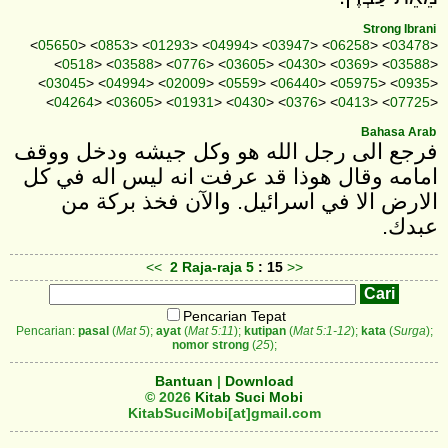
Strong Ibrani
<
05650
> <
0853
> <
01293
> <
04994
> <
03947
> <
06258
> <
03478
>
<
0518
> <
03588
> <
0776
> <
03605
> <
0430
> <
0369
> <
03588
>
<
03045
> <
04994
> <
02009
> <
0559
> <
06440
> <
05975
> <
0935
>
<
04264
> <
03605
> <
01931
> <
0430
> <
0376
> <
0413
> <
07725
>
Bahasa Arab
فرجع الى رجل الله هو وكل جيشه ودخل ووقف
امامه وقال هوذا قد عرفت انه ليس اله في كل
الارض الا في اسرائيل. والآن فخذ بركة من
عبدك.
<<
2 Raja-raja
5
: 15
>>
Pencarian Tepat
Pencarian:
pasal
(
Mat 5
);
ayat
(
Mat 5:11
);
kutipan
(
Mat 5:1-12
);
kata
(
Surga
);
nomor strong
(
25
);
Bantuan
|
Download
© 2026
Kitab Suci Mobi
KitabSuciMobi[at]gmail.com