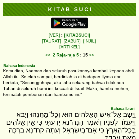
K I T A B S U C I
[VER]
:
[KITABSUCI]
[TAURAT]
[ZABUR]
[INJIL]
[ARTIKEL]
<<
2 Raja-raja
5
: 15
>>
Bahasa Indonesia
Kemudian, Naaman dan seluruh pasukannya kembali kepada abdi
Allah itu. Setelah sampai, berdirilah ia di hadapan Ilyasa dan
berkata, “Sesungguhnya, aku tahu sekarang bahwa tidak ada
Tuhan di seluruh bumi ini, kecuali di Israil. Maka, hamba mohon,
terimalah pemberian dari hambamu ini.”
Bahasa Ibrani
וַיָּשָׁב אֶל־אִישׁ הָאֱלֹהִים הוּא וְכָל־מַחֲנֵהוּ וַיָּבֹא
וַיַּעֲמֹד לְפָנָיו וַיֹּאמֶר הִנֵּה־נָא יָדַעְתִּי כִּי אֵין אֱלֹהִים
בְּכָל־הָאָרֶץ כִּי אִם־בְּיִשְׂרָאֵל וְעַתָּה קַח־נָא בְרָכָה
מֵאֵת עַבְדֶּךָ׃