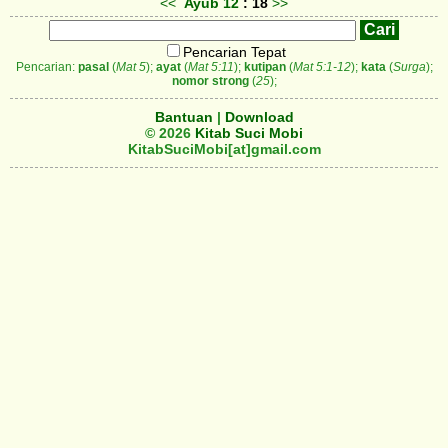
<<
Ayub
12
: 18
>>
Pencarian Tepat
Pencarian:
pasal
(
Mat 5
);
ayat
(
Mat 5:11
);
kutipan
(
Mat 5:1-12
);
kata
(
Surga
);
nomor strong
(
25
);
Bantuan
|
Download
© 2026
Kitab Suci Mobi
KitabSuciMobi[at]gmail.com