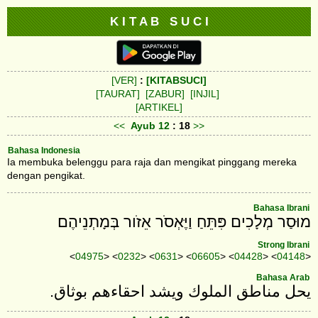
K I T A B S U C I
[VER]
:
[KITABSUCI]
[TAURAT]
[ZABUR]
[INJIL]
[ARTIKEL]
<<
Ayub
12
: 18
>>
Bahasa Indonesia
Ia membuka belenggu para raja dan mengikat pinggang mereka
dengan pengikat.
Bahasa Ibrani
מוּסַר מְלָכִים פִּתֵּחַ וַיֶּאְסֹר אֵזֹור בְּמָתְנֵיהֶם׃
Strong Ibrani
<
04975
> <
0232
> <
0631
> <
06605
> <
04428
> <
04148
>
Bahasa Arab
يحل مناطق الملوك ويشد احقاءهم بوثاق.