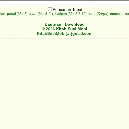
Pencarian Tepat
ian:
pasal
(
Mat 5
);
ayat
(
Mat 5:11
);
kutipan
(
Mat 5:1-12
);
kata
(
Surga
);
nomor stro
Bantuan
|
Download
© 2026
Kitab Suci Mobi
KitabSuciMobi[at]gmail.com