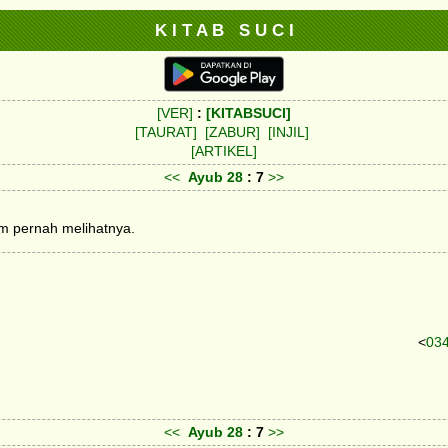
K I T A B S U C I
[VER]
:
[KITABSUCI]
[TAURAT]
[ZABUR]
[INJIL]
[ARTIKEL]
<<
Ayub
28
: 7
>>
um pernah melihatnya.
<
03
<<
Ayub
28
: 7
>>