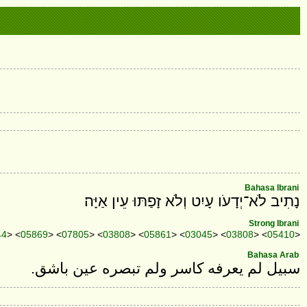
Bahasa Ibrani
נָתִיב לֹא־יְדָעֹו עָיִט וְלֹא זָפַתּוּ עֵין אַיָּה׃
Strong Ibrani
44
> <
05869
> <
07805
> <
03808
> <
05861
> <
03045
> <
03808
> <
05410
>
Bahasa Arab
سبيل لم يعرفه كاسر ولم تبصره عين باشق.