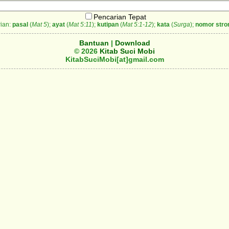
Pencarian Tepat
ian:
pasal
(
Mat 5
);
ayat
(
Mat 5:11
);
kutipan
(
Mat 5:1-12
);
kata
(
Surga
);
nomor stro
Bantuan
|
Download
© 2026
Kitab Suci Mobi
KitabSuciMobi[at]gmail.com