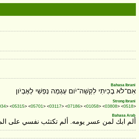
Bahasa Ibrani
אִם־לֹא בָכִיתִי לִקְשֵׁה־יֹום עָגְמָה נַפְשִׁי לָאֶבְיֹון׃
Strong Ibrani
034
> <
05315
> <
05701
> <
03117
> <
07186
> <
01058
> <
03808
> <
0518
>
Bahasa Arab
ألم ابك لمن عسر يومه. ألم تكتئب نفسي على ا.