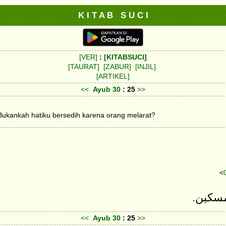
K I T A B S U C I
[VER]
:
[KITABSUCI]
[TAURAT]
[ZABUR]
[INJIL]
[ARTIKEL]
<<
Ayub
30
: 25
>>
ukankah hatiku bersedih karena orang melarat?
<
لمسكين
<<
Ayub
30
: 25
>>