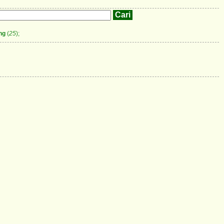
ng
(
25
);