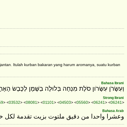
antan. Itulah kurban bakaran yang harum aromanya, suatu kurban
Bahasa Ibrani
וְעִשָּׂרֹן עִשָּׂרֹון סֹלֶת מִנְחָה בְּלוּלָה בַשֶּׁמֶן לַכֶּבֶשׂ הָא
Strong Ibrani
59
> <
03532
> <
08081
> <
01101
> <
04503
> <
05560
> <
06241
> <
06241
>
Bahasa Arab
وعشرا واحدا من دقيق ملتوت بزيت تقدمة لكل .