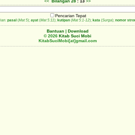
<<
Bilangan
28
: 13
>>
Pencarian Tepat
ian:
pasal
(
Mat 5
);
ayat
(
Mat 5:11
);
kutipan
(
Mat 5:1-12
);
kata
(
Surga
);
nomor stro
Bantuan
|
Download
© 2026
Kitab Suci Mobi
KitabSuciMobi[at]gmail.com