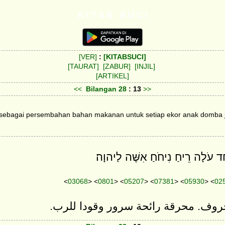
K I T A B S U C I
[VER]
:
[KITABSUCI]
[TAURAT]
[ZABUR]
[INJIL]
[ARTIKEL]
<<
Bilangan
28
: 13
>>
 sebagai persembahan bahan makanan untuk setiap ekor anak domba j
ֶחָד עֹלָה רֵיחַ נִיחֹחַ אִשֶּׁה לַיהוָה׃
<
03068
> <
0801
> <
05207
> <
07381
> <
05930
> <
02
خروف. محرقة رائحة سرور وقودا للرب