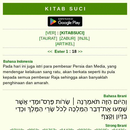
K I T A B S U C I
[VER]
:
[KITABSUCI]
[TAURAT]
[ZABUR]
[INJIL]
[ARTIKEL]
<<
Ester
1
: 18
>>
Bahasa Indonesia
Pada hari ini juga istri para pembesar Persia dan Media, yang
mendengar kelakuan sang ratu, akan berkata seperti itu pula
kepada semua pembesar Raja sehingga akan banyaklah
penghinaan dan amarah.
Bahasa Ibrani
וְהַיֹּום הַזֶּה תֹּאמַרְנָה ׀ שָׂרֹות פָּרַס־וּמָדַי אֲשֶׁר
שָׁמְעוּ אֶת־דְּבַר הַמַּלְכָּה לְכֹל שָׂרֵי הַמֶּלֶךְ וּכְדַי
בִּזָּיֹון וָקָצֶף׃
Strong Ibrani