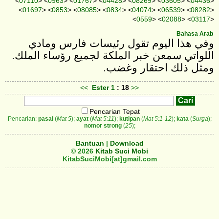
<
07110
> <
0963
> <
01767
> <
04428
> <
08269
> <
03605
> <
04436
>
<
01697
> <
0853
> <
08085
> <
0834
> <
04074
> <
06539
> <
08282
>
<
0559
> <
02088
> <
03117
>
Bahasa Arab
وفي هذا اليوم تقول رئيسات فارس ومادي
اللواتي سمعن خبر الملكة لجميع رؤساء الملك.
ومثل ذلك احتقار وغضب.
<<
Ester
1
: 18
>>
Pencarian Tepat
Pencarian:
pasal
(
Mat 5
);
ayat
(
Mat 5:11
);
kutipan
(
Mat 5:1-12
);
kata
(
Surga
);
nomor strong
(
25
);
Bantuan
|
Download
© 2026
Kitab Suci Mobi
KitabSuciMobi[at]gmail.com