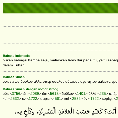
Bahasa Indonesia
bukan sebagai hamba saja, melainkan lebih daripada itu, yaitu sebag
dalam Tuhan.
Bahasa Yunani
ουκ ετι ως δουλον αλλα υπερ δουλον αδελφον αγαπητον μαλιστα εμοι 
Bahasa Yunani dengan nomor strong
οὐκ <
3756
> ἔτι <
2089
> ὡς <
5613
> δοῦλον <
1401
> ἀλλὰ <
235
> ὑπὲρ
καὶ <
2532
> ἐν <
1722
> σαρκὶ <
4561
> καὶ <
2532
> ἐν <
1722
> κυρίῳ. <
2
َ أَنْتَ؟ كَعَبْدٍ حَسَبَ الْعَلاقَةِ الْبَشَرِيَّةِ، وَكَأَخٍ فِي