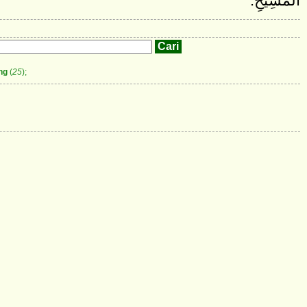
الْمَسِيحِ.
ng
(
25
);