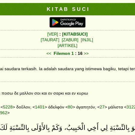
K I T A B S U C I
[VER]
:
[KITABSUCI]
[TAURAT]
[ZABUR]
[INJIL]
[ARTIKEL]
<<
Filemon
1
: 16
>>
ai saudara terkasih. Ia adalah saudara yang istimewa bagiku, tetapi 
ποσω δε μαλλον σοι και εν σαρκι και εν κυριω
 <
5228
> δοῦλον, <
1401
> ἀδελφὸν <
80
> ἀγαπητόν, <
27
> μάλιστα <
312
962
>
وَ بِالنِّسْبَةِ لِي أَخِي الْحَبِيبُ، وَكَمْ بِالأَوْلَى بِالنِّسْبَةِ لَك