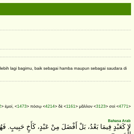
terlebih lagi bagimu, baik sebagai hamba maupun sebagai saudara di
2
> ἐμοί, <
1473
> πόσῳ <
4214
> δὲ <
1161
> μᾶλλον <
3123
> σοὶ <
4771
>
Bahasa Arab
لا كَعَبْدٍ فِيمَا بَعْدُ، بَلْ أَفْضَلَ مِنْ عَبْدٍ، كَأَخٍ حَبِيبٍ. فَهُ