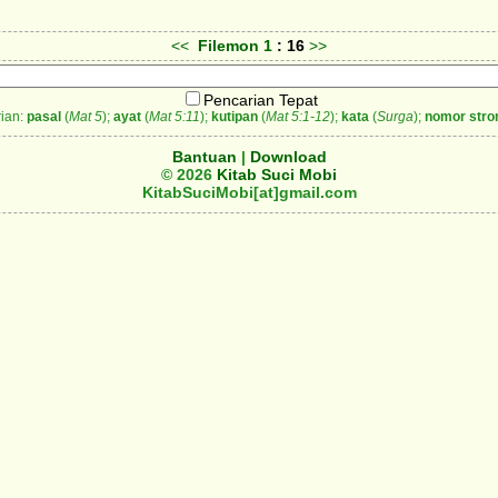
<<
Filemon
1
: 16
>>
Pencarian Tepat
ian:
pasal
(
Mat 5
);
ayat
(
Mat 5:11
);
kutipan
(
Mat 5:1-12
);
kata
(
Surga
);
nomor stro
Bantuan
|
Download
© 2026
Kitab Suci Mobi
KitabSuciMobi[at]gmail.com