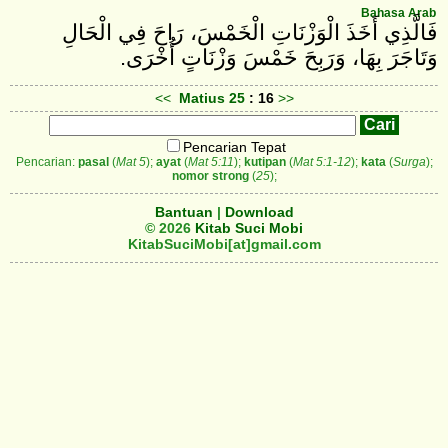
Bahasa Arab
فَالَّذِي أَخَذَ الْوَزْنَاتِ الْخَمْسَ، رَاحَ فِي الْحَالِ
وَتَاجَرَ بِهَا، وَرَبِحَ خَمْسَ وَزْنَاتٍ أُخْرَى.
<<
Matius
25
: 16
>>
Pencarian Tepat
Pencarian:
pasal
(
Mat 5
);
ayat
(
Mat 5:11
);
kutipan
(
Mat 5:1-12
);
kata
(
Surga
);
nomor strong
(
25
);
Bantuan
|
Download
© 2026
Kitab Suci Mobi
KitabSuciMobi[at]gmail.com