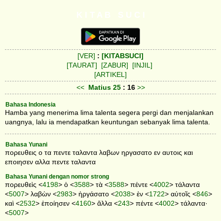
K I T A B S U C I
[VER]
:
[KITABSUCI]
[TAURAT]
[ZABUR]
[INJIL]
[ARTIKEL]
<<
Matius
25
: 16
>>
Bahasa Indonesia
Hamba yang menerima lima talenta segera pergi dan menjalankan
uangnya, lalu ia mendapatkan keuntungan sebanyak lima talenta.
Bahasa Yunani
πορευθεις ο τα πεντε ταλαντα λαβων ηργασατο εν αυτοις και
εποιησεν αλλα πεντε ταλαντα
Bahasa Yunani dengan nomor strong
πορευθεὶς <
4198
> ὁ <
3588
> τὰ <
3588
> πέντε <
4002
> τάλαντα
<
5007
> λαβὼν <
2983
> ἠργάσατο <
2038
> ἐν <
1722
> αὐτοῖς <
846
>
καὶ <
2532
> ἐποίησεν <
4160
> ἄλλα <
243
> πέντε <
4002
> τάλαντα·
<
5007
>