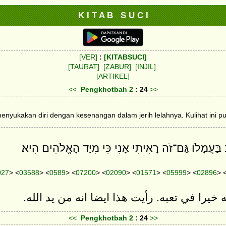
K I T A B S U C I
[VER]
:
[KITABSUCI]
[TAURAT]
[ZABUR]
[INJIL]
[ARTIKEL]
<<
Pengkhotbah
2
: 24
>>
nyukakan diri dengan kesenangan dalam jerih lelahnya. Kulihat ini pun
ַּעֲמָלֹו גַּם־זֹה רָאִיתִי אָנִי כִּי מִיַּד הָאֱלֹהִים הִיא׃
027
> <
03588
> <
0589
> <
07200
> <
02090
> <
01571
> <
05999
> <
02896
> 
يرا في تعبه. رأيت هذا ايضا انه من يد الله
<<
Pengkhotbah
2
: 24
>>