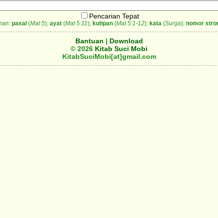
Pencarian Tepat
ian:
pasal
(
Mat 5
);
ayat
(
Mat 5:11
);
kutipan
(
Mat 5:1-12
);
kata
(
Surga
);
nomor stro
Bantuan
|
Download
© 2026
Kitab Suci Mobi
KitabSuciMobi[at]gmail.com