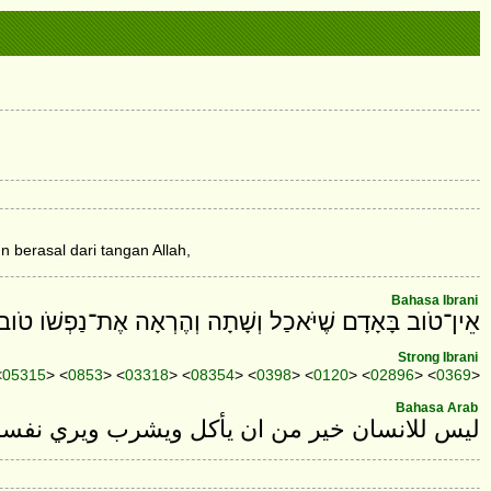
 berasal dari tangan Allah,
Bahasa Ibrani
אֵין־טֹוב בָּאָדָם שֶׁיֹּאכַל וְשָׁתָה וְהֶרְאָה אֶת־נַפְשֹׁו טֹוב ב
Strong Ibrani
<
05315
> <
0853
> <
03318
> <
08354
> <
0398
> <
0120
> <
02896
> <
0369
>
Bahasa Arab
ليس للانسان خير من ان يأكل ويشرب ويري نفسه خ.