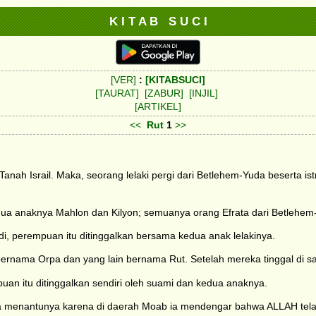
K I T A B S U C I
[VER]
:
[KITABSUCI]
[TAURAT]
[ZABUR]
[INJIL]
[ARTIKEL]
<<
Rut
1
>>
ah Israil. Maka, seorang lelaki pergi dari Betlehem-Yuda beserta istr
dua anaknya Mahlon dan Kilyon; semuanya orang Efrata dari Betlehem-Y
i, perempuan itu ditinggalkan bersama kedua anak lelakinya.
ernama Orpa dan yang lain bernama Rut. Setelah mereka tinggal di sa
uan itu ditinggalkan sendiri oleh suami dan kedua anaknya.
dua menantunya karena di daerah Moab ia mendengar bahwa ALLAH t