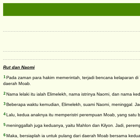
Rut dan Naomi
1
Pada zaman para hakim memerintah, terjadi bencana kelaparan di Tan
daerah Moab.
2
Nama lelaki itu ialah Elimelekh, nama istrinya Naomi, dan nama ke
3
Beberapa waktu kemudian, Elimelekh, suami Naomi, meninggal. Jad
4
Lalu, kedua anaknya itu memperistri perempuan Moab, yang satu b
5
meninggallah juga keduanya, yaitu Mahlon dan Kilyon. Jadi, peremp
6
Maka, bersiaplah ia untuk pulang dari daerah Moab bersama ke