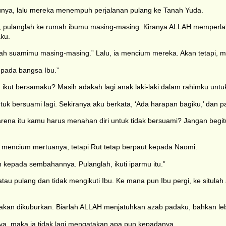
tunya, lalu mereka menempuh perjalanan pulang ke Tanah Yuda.
h, pulanglah ke rumah ibumu masing-masing. Kiranya ALLAH memperla
ku.
 suamimu masing-masing.” Lalu, ia mencium mereka. Akan tetapi, m
pada bangsa Ibu.”
ikut bersamaku? Masih adakah lagi anak laki-laki dalam rahimku unt
tuk bersuami lagi. Sekiranya aku berkata, ‘Ada harapan bagiku,’ dan p
 itu kamu harus menahan diri untuk tidak bersuami? Jangan begitu, 
 mencium mertuanya, tetapi Rut tetap berpaut kepada Naomi.
 kepada sembahannya. Pulanglah, ikuti iparmu itu.”
au pulang dan tidak mengikuti Ibu. Ke mana pun Ibu pergi, ke situlah a
aku akan dikuburkan. Biarlah ALLAH menjatuhkan azab padaku, bahkan l
ya, maka ia tidak lagi mengatakan apa pun kepadanya.