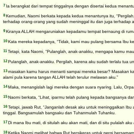
7
Ia berangkat dari tempat tinggalnya dengan disertai kedua menan
8
Kemudian, Naomi berkata kepada kedua menantunya itu, “Pergila
terhadap orang-orang yang sudah meninggal itu dan juga terhadap a
9
Kiranya ALLAH mengaruniakan kepadamu tempat bernaung di rumah
10
Kata mereka kepadanya, “Tidak, kami mau pulang bersama Ibu ke
11
Tetapi, kata Naomi, “Pulanglah, anak-anakku, mengapa kamu mau 
12
Pulanglah, anak-anakku. Pergilah, karena aku sudah terlalu tua un
13
masakan kamu harus menanti sampai mereka besar? Masakan karena
alami pula karena tangan ALLAH telah terulur melawan aku.”
14
Maka, menangislah lagi mereka dengan suara nyaring. Lalu, Orpa
15
Naomi berkata, “Lihat, iparmu telah pulang kepada bangsanya dan
16
Tetapi, jawab Rut, “Janganlah desak aku untuk meninggalkan Ibu at
tinggal. Bangsamulah bangsaku dan Tuhanmulah Tuhanku.
17
Di mana Ibu mati, di situlah aku akan mati, dan di situ pulalah 
18
Ketika Naomi melihat bahwa Rut bersikeras untuk pergi bersaman