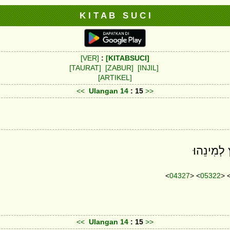
K I T A B S U C I
[VER]
:
[KITABSUCI]
[TAURAT]
[ZABUR]
[INJIL]
[ARTIKEL]
<<
Ulangan
14
: 15
>>
לְמִינֵהוּ׃
<
04327
> <
05322
> 
<<
Ulangan
14
: 15
>>