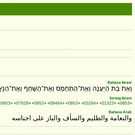
Bahasa Ibrani
וְאֵת בַּת הַיַּעֲנָה וְאֶת־הַתַּחְמָס וְאֶת־הַשָּׁחַף וְאֶת־הַנֵּץ 
Strong Ibrani
<
0853
> <
07828
> <
0853
> <
08464
> <
0853
> <
03284
> <
01323
> <
0853
>
Bahasa Arab
والنعامة والظليم والسأف والباز على اجناسه