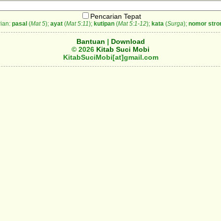
Pencarian Tepat
ian:
pasal
(
Mat 5
);
ayat
(
Mat 5:11
);
kutipan
(
Mat 5:1-12
);
kata
(
Surga
);
nomor stro
Bantuan
|
Download
© 2026
Kitab Suci Mobi
KitabSuciMobi[at]gmail.com