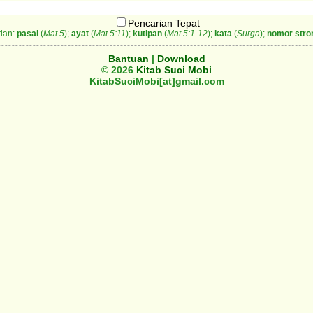
Pencarian Tepat
ian:
pasal
(
Mat 5
);
ayat
(
Mat 5:11
);
kutipan
(
Mat 5:1-12
);
kata
(
Surga
);
nomor stro
Bantuan
|
Download
© 2026
Kitab Suci Mobi
KitabSuciMobi[at]gmail.com