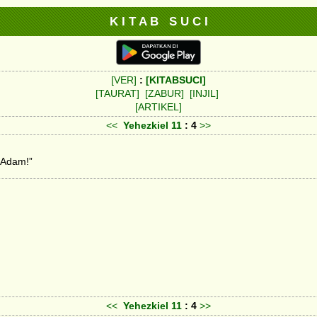
K I T A B S U C I
[VER]
:
[KITABSUCI]
[TAURAT]
[ZABUR]
[INJIL]
[ARTIKEL]
<<
Yehezkiel
11
: 4
>>
 Adam!”
<<
Yehezkiel
11
: 4
>>