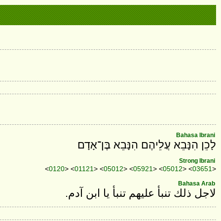
Bahasa Ibrani
לָכֵן הִנָּבֵא עֲלֵיהֶם הִנָּבֵא בֶּן־אָדָם׃
Strong Ibrani
<
0120
> <
01121
> <
05012
> <
05921
> <
05012
> <
03651
>
Bahasa Arab
لاجل ذلك تنبأ عليهم تنبأ يا ابن آدم.