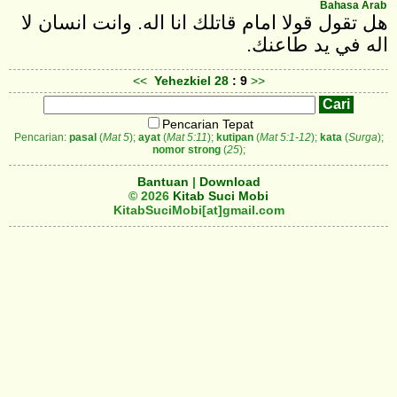
Bahasa Arab
هل تقول قولا امام قاتلك انا اله. وانت انسان لا
اله في يد طاعنك.
<<
Yehezkiel
28
: 9
>>
Pencarian Tepat
Pencarian:
pasal
(
Mat 5
);
ayat
(
Mat 5:11
);
kutipan
(
Mat 5:1-12
);
kata
(
Surga
);
nomor strong
(
25
);
Bantuan
|
Download
© 2026
Kitab Suci Mobi
KitabSuciMobi[at]gmail.com