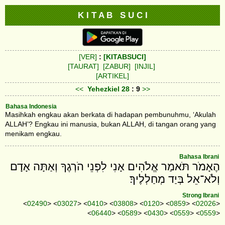
K I T A B S U C I
[VER]
:
[KITABSUCI]
[TAURAT]
[ZABUR]
[INJIL]
[ARTIKEL]
<<
Yehezkiel
28
: 9
>>
Bahasa Indonesia
Masihkah engkau akan berkata di hadapan pembunuhmu, ‘Akulah
ALLAH’? Engkau ini manusia, bukan ALLAH, di tangan orang yang
menikam engkau.
Bahasa Ibrani
הֶאָמֹר תֹּאמַר אֱלֹהִים אָנִי לִפְנֵי הֹרְגֶךָ וְאַתָּה אָדָם
וְלֹא־אֵל בְּיַד מְחַלְלֶיךָ׃
Strong Ibrani
<
02490
> <
03027
> <
0410
> <
03808
> <
0120
> <
0859
> <
02026
>
<
06440
> <
0589
> <
0430
> <
0559
> <
0559
>