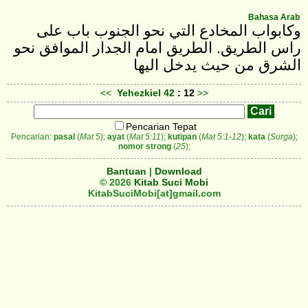
Bahasa Arab
وكابواب المخادع التي نحو الجنوب باب على
راس الطريق. الطريق امام الجدار الموافق نحو
الشرق من حيث يدخل اليها
<<
Yehezkiel
42
: 12
>>
Pencarian Tepat
Pencarian:
pasal
(
Mat 5
);
ayat
(
Mat 5:11
);
kutipan
(
Mat 5:1-12
);
kata
(
Surga
);
nomor strong
(
25
);
Bantuan
|
Download
© 2026
Kitab Suci Mobi
KitabSuciMobi[at]gmail.com