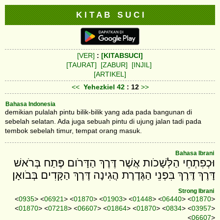
K I T A B S U C I
[VER]
:
[KITABSUCI]
[TAURAT]
[ZABUR]
[INJIL]
[ARTIKEL]
<<
Yehezkiel
42
: 12
>>
Bahasa Indonesia
demikian pulalah pintu bilik-bilik yang ada pada bangunan di
sebelah selatan. Ada juga sebuah pintu di ujung jalan tadi pada
tembok sebelah timur, tempat orang masuk.
Bahasa Ibrani
וּכְפִתְחֵי הַלְּשָׁכֹות אֲשֶׁר דֶּרֶךְ הַדָּרֹום פֶּתַח בְּרֹאשׁ
דָּרֶךְ דֶּרֶךְ בִּפְנֵי הַגְּדֶרֶת הֲגִינָה דֶּרֶךְ הַקָּדִים בְּבֹואָן׃
Strong Ibrani
<
0935
> <
06921
> <
01870
> <
01903
> <
01448
> <
06440
> <
01870
>
<
01870
> <
07218
> <
06607
> <
01864
> <
01870
> <
0834
> <
03957
>
<
06607
>