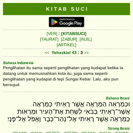
K I T A B S U C I
[VER]
:
[KITABSUCI]
[TAURAT]
[ZABUR]
[INJIL]
[ARTIKEL]
<<
Yehezkiel
43
: 3
>>
Bahasa Indonesia
Penglihatan itu sama seperti penglihatan yang kudapat ketika Ia
datang untuk memusnahkan kota itu, juga sama seperti
penglihatan yang kudapat di tepi Sungai Kebar. Lalu, aku pun
bersujud.
Bahasa Ibrani
וּכְמַרְאֵה הַמַּרְאֶה אֲשֶׁר רָאִיתִי כַּמַּרְאֶה
אֲשֶׁר־רָאִיתִי בְּבֹאִי לְשַׁחֵת אֶת־הָעִיר וּמַרְאֹות
כַּמַּרְאֶה אֲשֶׁר רָאִיתִי אֶל־נְהַר־כְּבָר וָאֶפֹּל אֶל־פָּנָי׃
Strong Ibrani