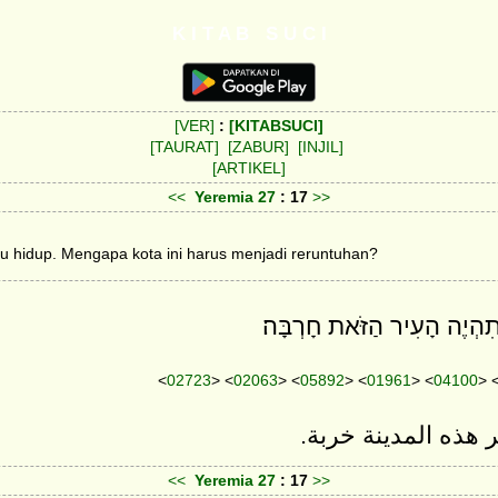
K I T A B S U C I
[VER]
:
[KITABSUCI]
[TAURAT]
[ZABUR]
[INJIL]
[ARTIKEL]
<<
Yeremia
27
: 17
>>
 hidup. Mengapa kota ini harus menjadi reruntuhan?
ִהְיֶה הָעִיר הַזֹּאת חָרְבָּה׃
<
02723
> <
02063
> <
05892
> <
01961
> <
04100
> 
ير هذه المدينة خربة
<<
Yeremia
27
: 17
>>