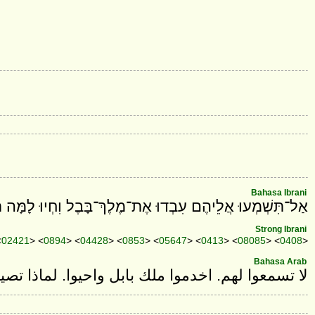
Bahasa Ibrani
אַל־תִּשְׁמְעוּ אֲלֵיהֶם עִבְדוּ אֶת־מֶלֶךְ־בָּבֶל וִחְיוּ לָמָּה ת
Strong Ibrani
<
02421
> <
0894
> <
04428
> <
0853
> <
05647
> <
0413
> <
08085
> <
0408
>
Bahasa Arab
لا تسمعوا لهم. اخدموا ملك بابل واحيوا. لماذا تص.