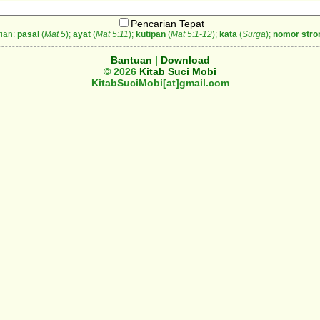
Pencarian Tepat
ian:
pasal
(
Mat 5
);
ayat
(
Mat 5:11
);
kutipan
(
Mat 5:1-12
);
kata
(
Surga
);
nomor stro
Bantuan
|
Download
© 2026
Kitab Suci Mobi
KitabSuciMobi[at]gmail.com