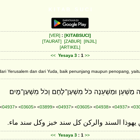
K I T A B S U C I
[VER]
:
[KITABSUCI]
[TAURAT]
[ZABUR]
[INJIL]
[ARTIKEL]
<<
Yesaya
3
: 1
>>
ri Yerusalem dan dari Yuda, baik penunjang maupun penopang, yait
 מַשְׁעֵן וּמַשְׁעֵנָה כֹּל מִשְׁעַן־לֶחֶם וְכֹל מִשְׁעַן־מָיִם׃
 <
04937
> <
03605
> <
03899
> <
04937
> <
03605
> <
04938
> <
04937
> <
03
ن يهوذا السند والركن كل سند خبز وكل سند ماء
<<
Yesaya
3
: 1
>>