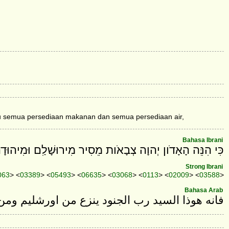
u semua persediaan makanan dan semua persediaan air,
Bahasa Ibrani
כִּי הִנֵּה הָאָדֹון יְהוָה צְבָאֹות מֵסִיר מִירוּשָׁלִַם וּמִיהוּדָה
Strong Ibrani
063
> <
03389
> <
05493
> <
06635
> <
03068
> <
0113
> <
02009
> <
03588
>
Bahasa Arab
فانه هوذا السيد رب الجنود ينزع من اورشليم وم.