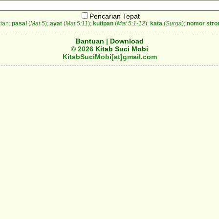
Pencarian Tepat
ian:
pasal
(
Mat 5
);
ayat
(
Mat 5:11
);
kutipan
(
Mat 5:1-12
);
kata
(
Surga
);
nomor stro
Bantuan
|
Download
© 2026
Kitab Suci Mobi
KitabSuciMobi[at]gmail.com