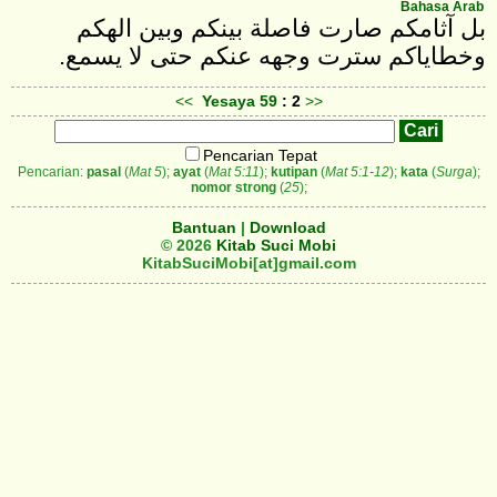
Bahasa Arab
بل آثامكم صارت فاصلة بينكم وبين الهكم
وخطاياكم سترت وجهه عنكم حتى لا يسمع.
<<
Yesaya
59
: 2
>>
Pencarian Tepat
Pencarian:
pasal
(
Mat 5
);
ayat
(
Mat 5:11
);
kutipan
(
Mat 5:1-12
);
kata
(
Surga
);
nomor strong
(
25
);
Bantuan
|
Download
© 2026
Kitab Suci Mobi
KitabSuciMobi[at]gmail.com