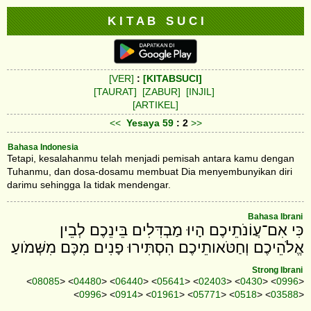
K I T A B S U C I
[VER]
:
[KITABSUCI]
[TAURAT]
[ZABUR]
[INJIL]
[ARTIKEL]
<<
Yesaya
59
: 2
>>
Bahasa Indonesia
Tetapi, kesalahanmu telah menjadi pemisah antara kamu dengan
Tuhanmu, dan dosa-dosamu membuat Dia menyembunyikan diri
darimu sehingga Ia tidak mendengar.
Bahasa Ibrani
כִּי אִם־עֲוֹנֹתֵיכֶם הָיוּ מַבְדִּלִים בֵּינֵכֶם לְבֵין
אֱלֹהֵיכֶם וְחַטֹּאותֵיכֶם הִסְתִּירוּ פָנִים מִכֶּם מִשְּׁמֹועַ׃
Strong Ibrani
<
08085
> <
04480
> <
06440
> <
05641
> <
02403
> <
0430
> <
0996
>
<
0996
> <
0914
> <
01961
> <
05771
> <
0518
> <
03588
>