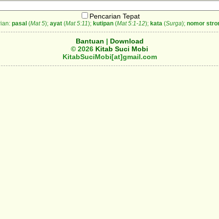
Pencarian Tepat
ian:
pasal
(
Mat 5
);
ayat
(
Mat 5:11
);
kutipan
(
Mat 5:1-12
);
kata
(
Surga
);
nomor stro
Bantuan
|
Download
© 2026
Kitab Suci Mobi
KitabSuciMobi[at]gmail.com