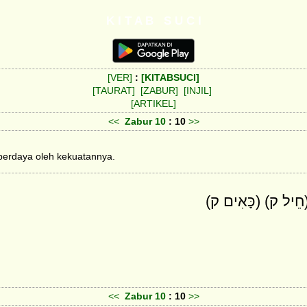
K I T A B S U C I
[VER]
:
[KITABSUCI]
[TAURAT]
[ZABUR]
[INJIL]
[ARTIKEL]
<<
Zabur
10
: 10
>>
berdaya oleh kekuatannya.
[] (חֵיל ק) (כָּאִים׃ ק
<<
Zabur
10
: 10
>>