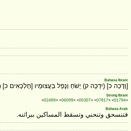
Bahasa Ibrani
וַדָּכַה כ] (יִדְכֶּה ק) יָשֹׁחַ וְנָפַל בַּעֲצוּמָיו [חֶלְכָּאִים כ)
Strong Ibrani
<
02489
> <
06099
> <
05307
> <
07817
> <
01794
>
Bahasa Arab