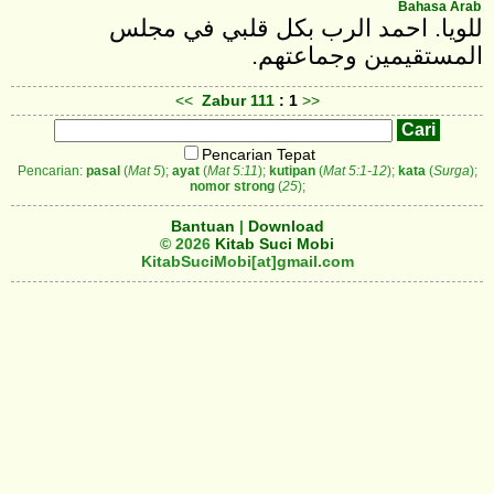
Bahasa Arab
للويا. احمد الرب بكل قلبي في مجلس
المستقيمين وجماعتهم‎.
<<
Zabur
111
: 1
>>
Pencarian Tepat
Pencarian:
pasal
(
Mat 5
);
ayat
(
Mat 5:11
);
kutipan
(
Mat 5:1-12
);
kata
(
Surga
);
nomor strong
(
25
);
Bantuan
|
Download
© 2026
Kitab Suci Mobi
KitabSuciMobi[at]gmail.com