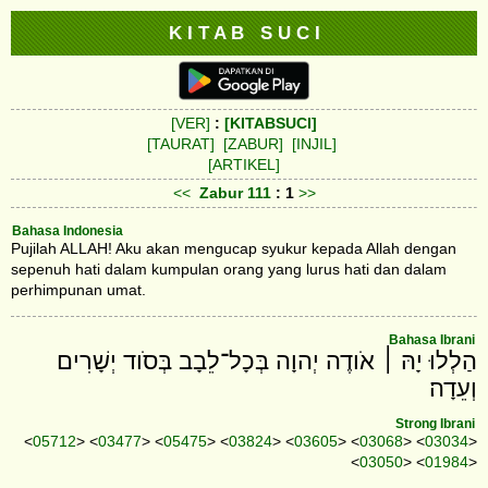
K I T A B S U C I
[VER]
:
[KITABSUCI]
[TAURAT]
[ZABUR]
[INJIL]
[ARTIKEL]
<<
Zabur
111
: 1
>>
Bahasa Indonesia
Pujilah ALLAH! Aku akan mengucap syukur kepada Allah dengan
sepenuh hati dalam kumpulan orang yang lurus hati dan dalam
perhimpunan umat.
Bahasa Ibrani
הַלְלוּ יָהּ ׀ אֹודֶה יְהוָה בְּכָל־לֵבָב בְּסֹוד יְשָׁרִים
וְעֵדָה׃
Strong Ibrani
<
05712
> <
03477
> <
05475
> <
03824
> <
03605
> <
03068
> <
03034
>
<
03050
> <
01984
>