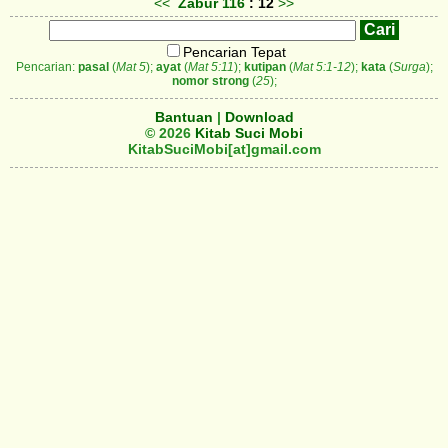
<<
Zabur
116
: 12
>>
Pencarian Tepat
Pencarian:
pasal
(
Mat 5
);
ayat
(
Mat 5:11
);
kutipan
(
Mat 5:1-12
);
kata
(
Surga
);
nomor strong
(
25
);
Bantuan
|
Download
© 2026
Kitab Suci Mobi
KitabSuciMobi[at]gmail.com