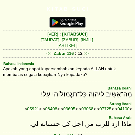
K I T A B S U C I
[VER]
:
[KITABSUCI]
[TAURAT]
[ZABUR]
[INJIL]
[ARTIKEL]
<<
Zabur
116
: 12
>>
Bahasa Indonesia
Apakah yang dapat kupersembahkan kepada ALLAH untuk
membalas segala kebajikan-Nya kepadaku?
Bahasa Ibrani
מָה־אָשִׁיב לַיהוָה כָּל־תַּגְמוּלֹוהִי עָלָי׃
Strong Ibrani
<
05921
> <
08408
> <
03605
> <
03068
> <
07725
> <
04100
>
Bahasa Arab
ماذا ارد للرب من اجل كل حسناته لي‎.