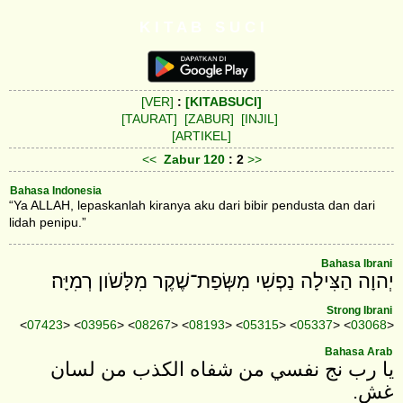
K I T A B S U C I
[VER]
:
[KITABSUCI]
[TAURAT]
[ZABUR]
[INJIL]
[ARTIKEL]
<<
Zabur
120
: 2
>>
Bahasa Indonesia
“Ya ALLAH, lepaskanlah kiranya aku dari bibir pendusta dan dari
lidah penipu.”
Bahasa Ibrani
יְהוָה הַצִּילָה נַפְשִׁי מִשְּׂפַת־שֶׁקֶר מִלָּשֹׁון רְמִיָּה׃
Strong Ibrani
<
07423
> <
03956
> <
08267
> <
08193
> <
05315
> <
05337
> <
03068
>
Bahasa Arab
يا رب نج نفسي من شفاه الكذب من لسان
غش‎.