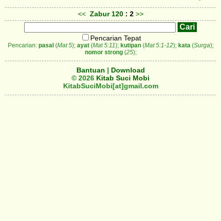
<<
Zabur
120
: 2
>>
Pencarian Tepat
Pencarian:
pasal
(
Mat 5
);
ayat
(
Mat 5:11
);
kutipan
(
Mat 5:1-12
);
kata
(
Surga
);
nomor strong
(
25
);
Bantuan
|
Download
© 2026
Kitab Suci Mobi
KitabSuciMobi[at]gmail.com