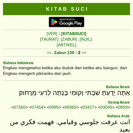
K I T A B S U C I
[VER]
:
[KITABSUCI]
[TAURAT]
[ZABUR]
[INJIL]
[ARTIKEL]
<<
Zabur
139
: 2
>>
Bahasa Indonesia
Engkau mengetahui ketika aku duduk dan ketika aku bangun, dan
Engkau mengerti pikiranku dari jauh.
Bahasa Ibrani
אַתָּה יָדַעְתָּ שִׁבְתִּי וְקוּמִי בַּנְתָּה לְרֵעִי מֵרָחֹוק׃
Strong Ibrani
<
07350
> <
07454
> <
0995
> <
06965
> <
03427
> <
03045
> <
0859
>
Bahasa Arab
انت عرفت جلوسي وقيامي. فهمت فكري من
بعيد