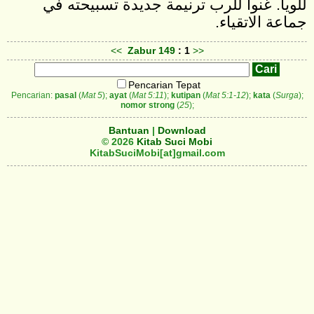
للويا. غنوا للرب ترنيمة جديدة تسبيحته في
جماعة الاتقياء‎.
<<
Zabur
149
: 1
>>
Pencarian Tepat
Pencarian:
pasal
(
Mat 5
);
ayat
(
Mat 5:11
);
kutipan
(
Mat 5:1-12
);
kata
(
Surga
);
nomor strong
(
25
);
Bantuan
|
Download
© 2026
Kitab Suci Mobi
KitabSuciMobi[at]gmail.com