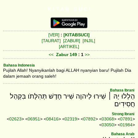
K I T A B S U C I
[VER]
:
[KITABSUCI]
[TAURAT]
[ZABUR]
[INJIL]
[ARTIKEL]
<<
Zabur
149
: 1
>>
Bahasa Indonesia
Pujilah Allah! Nyanyikanlah bagi ALLAH nyanyian baru! Pujilah Dia
dalam jemaah orang saleh!
Bahasa Ibrani
הַלְלוּ יָהּ ׀ שִׁירוּ לַיהוָה שִׁיר חָדָשׁ תְּהִלָּתֹו בִּקְהַל
חֲסִידִים׃
Strong Ibrani
<
02623
> <
06951
> <
08416
> <
02319
> <
07892
> <
03068
> <
07891
>
<
03050
> <
01984
>
Bahasa Arab