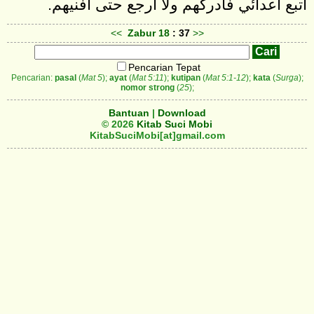
<<
Zabur
18
: 37
>>
Pencarian Tepat
Pencarian:
pasal
(
Mat 5
);
ayat
(
Mat 5:11
);
kutipan
(
Mat 5:1-12
);
kata
(
Surga
);
nomor strong
(
25
);
Bantuan
|
Download
© 2026
Kitab Suci Mobi
KitabSuciMobi[at]gmail.com