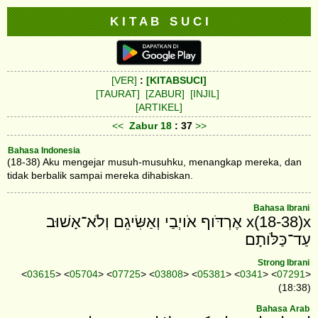
K I T A B S U C I
[VER]
:
[KITABSUCI]
[TAURAT]
[ZABUR]
[INJIL]
[ARTIKEL]
<<
Zabur
18
: 37
>>
Bahasa Indonesia
(18-38) Aku mengejar musuh-musuhku, menangkap mereka, dan
tidak berbalik sampai mereka dihabiskan.
Bahasa Ibrani
x(18-38)x אֶרְדֹּוף אֹויְבַי וְאַשִּׂיגֵם וְלֹא־אָשׁוּב
עַד־כַּלֹּותָם׃
Strong Ibrani
<
03615
> <
05704
> <
07725
> <
03808
> <
05381
> <
0341
> <
07291
>
(18:38)
Bahasa Arab