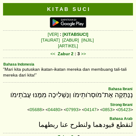
K I T A B S U C I
[VER]
:
[KITABSUCI]
[TAURAT]
[ZABUR]
[INJIL]
[ARTIKEL]
<<
Zabur
2
: 3
>>
Bahasa Indonesia
“Mari kita putuskan ikatan-ikatan mereka dan membuang tali-tali
mereka dari kita!”
Bahasa Ibrani
נְנַתְּקָה אֶת־מֹוסְרֹותֵימֹו וְנַשְׁלִיכָה מִמֶּנּוּ עֲבֹתֵימֹו׃
Strong Ibrani
<
05688
> <
04480
> <
07993
> <
04147
> <
0853
> <
05423
>
Bahasa Arab
لنقطع قيودهما ولنطرح عنا ربطهما