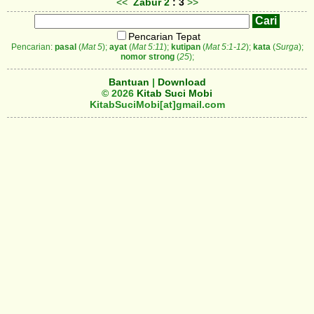
<<
Zabur
2
: 3
>>
Pencarian Tepat
Pencarian:
pasal
(
Mat 5
);
ayat
(
Mat 5:11
);
kutipan
(
Mat 5:1-12
);
kata
(
Surga
);
nomor strong
(
25
);
Bantuan
|
Download
© 2026
Kitab Suci Mobi
KitabSuciMobi[at]gmail.com