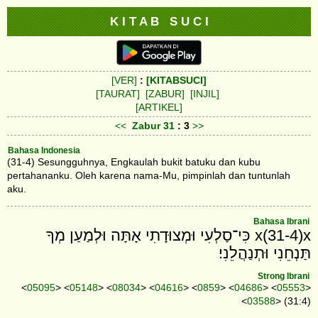
K I T A B S U C I
[VER]
:
[KITABSUCI]
[TAURAT]
[ZABUR]
[INJIL]
[ARTIKEL]
<<
Zabur
31
: 3
>>
Bahasa Indonesia
(31-4) Sesungguhnya, Engkaulah bukit batuku dan kubu
pertahananku. Oleh karena nama-Mu, pimpinlah dan tuntunlah
aku.
Bahasa Ibrani
x(31-4)x כִּי־סַלְעִי וּמְצוּדָתִי אָתָּה וּלְמַעַן מְךָ
תַּנְחֵנִי וּתְנַהֲלֵנִי׃
Strong Ibrani
<
05095
> <
05148
> <
08034
> <
04616
> <
0859
> <
04686
> <
05553
>
<
03588
> (31:4)