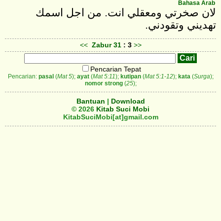
Bahasa Arab
‎لان صخرتي ومعقلي انت. من اجل اسمك
تهديني وتقودني‎.
<<
Zabur
31
: 3
>>
Pencarian Tepat
Pencarian:
pasal
(
Mat 5
);
ayat
(
Mat 5:11
);
kutipan
(
Mat 5:1-12
);
kata
(
Surga
);
nomor strong
(
25
);
Bantuan
|
Download
© 2026
Kitab Suci Mobi
KitabSuciMobi[at]gmail.com