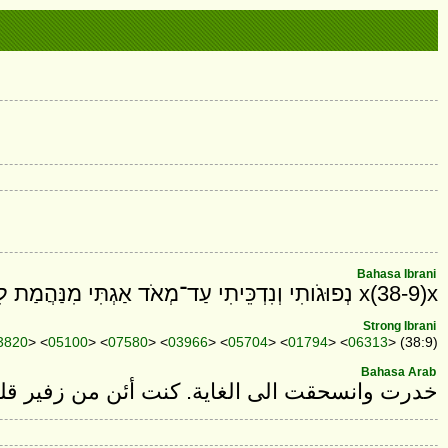
Bahasa Ibrani
x(38-9)x נְפוּגֹותִי וְנִדְכֵּיתִי עַד־מְאֹד אַגְתִּי מִנַּהֲמַת לִבִּי׃
Strong Ibrani
3820
> <
05100
> <
07580
> <
03966
> <
05704
> <
01794
> <
06313
> (38:9)
Bahasa Arab