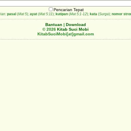
Pencarian Tepat
ian:
pasal
(
Mat 5
);
ayat
(
Mat 5:11
);
kutipan
(
Mat 5:1-12
);
kata
(
Surga
);
nomor stro
Bantuan
|
Download
© 2026
Kitab Suci Mobi
KitabSuciMobi[at]gmail.com