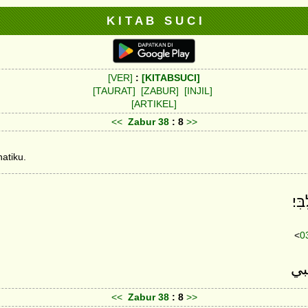
K I T A B S U C I
[VER]
:
[KITABSUCI]
[TAURAT]
[ZABUR]
[INJIL]
[ARTIKEL]
<<
Zabur
38
: 8
>>
atiku.
<
0
<<
Zabur
38
: 8
>>