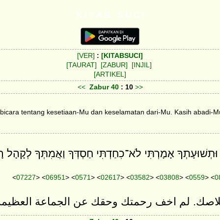
K I T A B S U C I
[VER]
:
[KITABSUCI]
[TAURAT]
[ZABUR]
[INJIL]
[ARTIKEL]
<<
Zabur
40
: 10
>>
rbicara tentang kesetiaan-Mu dan keselamatan dari-Mu. Kasih abadi-
<
07227
> <
06951
> <
0571
> <
02617
> <
03582
> <
03808
> <
0559
> <
0