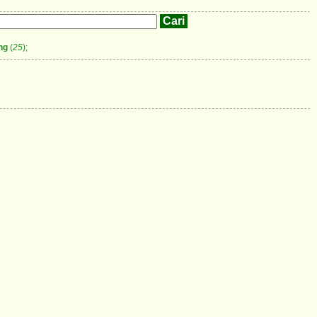
ng
(
25
);