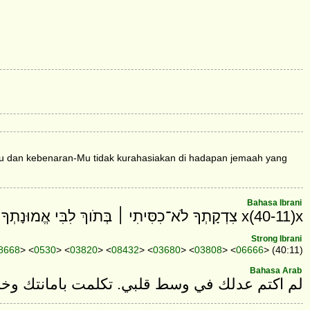
Mu dan kebenaran-Mu tidak kurahasiakan di hadapan jemaah yang
Bahasa Ibrani
x(40-11)x צִדְקָתְךָ לֹא־כִסִּיתִי ׀ בְּתֹוךְ לִבִּי אֱמוּנָתְךָ וּתְשׁוּעָתְךָ אָמָרְתִּי לֹא־כִחַדְתִּי חַסְדְּךָ וַאֲמִתְּךָ לְקָהָל רָב׃
Strong Ibrani
8668
> <
0530
> <
03820
> <
08432
> <
03680
> <
03808
> <
06666
> (40:11)
Bahasa Arab