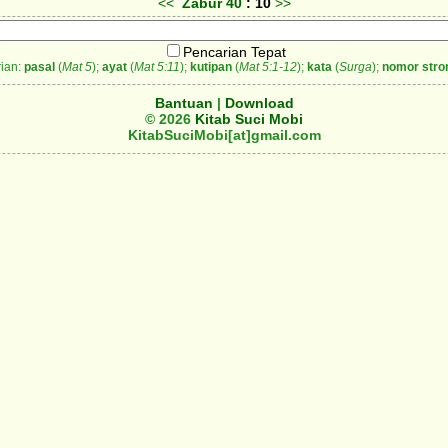
<<
Zabur
40
: 10
>>
Pencarian Tepat
ian:
pasal
(
Mat 5
);
ayat
(
Mat 5:11
);
kutipan
(
Mat 5:1-12
);
kata
(
Surga
);
nomor stro
Bantuan
|
Download
© 2026
Kitab Suci Mobi
KitabSuciMobi[at]gmail.com