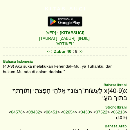
K I T A B S U C I
[VER]
:
[KITABSUCI]
[TAURAT]
[ZABUR]
[INJIL]
[ARTIKEL]
<<
Zabur
40
: 8
>>
Bahasa Indonesia
(40-9) Aku suka melakukan kehendak-Mu, ya Tuhanku, dan
hukum-Mu ada di dalam dadaku.”
Bahasa Ibrani
x(40-9)x לַעֲשֹׂות־רְצֹונְךָ אֱלֹהַי חָפָצְתִּי וְתֹורָתְךָ
בְּתֹוךְ מֵעָי׃
Strong Ibrani
<
04578
> <
08432
> <
08451
> <
02654
> <
0430
> <
07522
> <
06213
>
(40:9)
Bahasa Arab