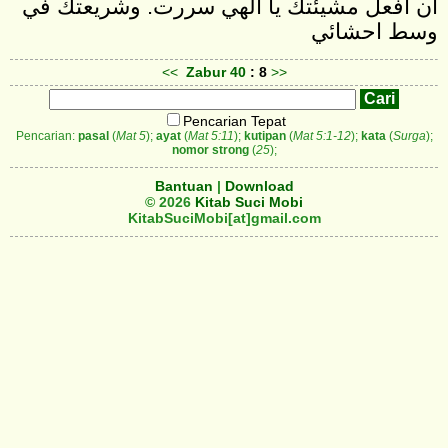
ان افعل مشيئتك يا الهي سررت. وشريعتك في
وسط احشائي
<<
Zabur
40
: 8
>>
Pencarian Tepat
Pencarian:
pasal
(
Mat 5
);
ayat
(
Mat 5:11
);
kutipan
(
Mat 5:1-12
);
kata
(
Surga
);
nomor strong
(
25
);
Bantuan
|
Download
© 2026
Kitab Suci Mobi
KitabSuciMobi[at]gmail.com