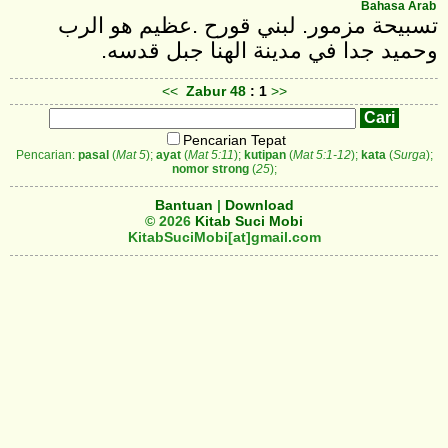
Bahasa Arab
تسبيحة مزمور. لبني قورح‎. ‎عظيم هو الرب
وحميد جدا في مدينة الهنا جبل قدسه‎.
<<
Zabur
48
: 1
>>
Pencarian Tepat
Pencarian:
pasal
(
Mat 5
);
ayat
(
Mat 5:11
);
kutipan
(
Mat 5:1-12
);
kata
(
Surga
);
nomor strong
(
25
);
Bantuan
|
Download
© 2026
Kitab Suci Mobi
KitabSuciMobi[at]gmail.com