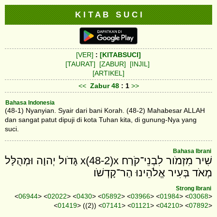
K I T A B S U C I
[VER]
:
[KITABSUCI]
[TAURAT]
[ZABUR]
[INJIL]
[ARTIKEL]
<<
Zabur
48
: 1
>>
Bahasa Indonesia
(48-1) Nyanyian. Syair dari bani Korah. (48-2) Mahabesar ALLAH
dan sangat patut dipuji di kota Tuhan kita, di gunung-Nya yang
suci.
Bahasa Ibrani
שִׁיר מִזְמֹור לִבְנֵי־קֹרַח׃ x(48-2)x גָּדֹול יְהוָה וּמְהֻלָּל
מְאֹד בְּעִיר אֱלֹהֵינוּ הַר־קָדְשֹׁו׃
Strong Ibrani
<
06944
> <
02022
> <
0430
> <
05892
> <
03966
> <
01984
> <
03068
>
<
01419
> ((2)) <
07141
> <
01121
> <
04210
> <
07892
>