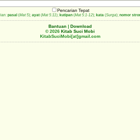
Pencarian Tepat
ian:
pasal
(
Mat 5
);
ayat
(
Mat 5:11
);
kutipan
(
Mat 5:1-12
);
kata
(
Surga
);
nomor stro
Bantuan
|
Download
© 2026
Kitab Suci Mobi
KitabSuciMobi[at]gmail.com