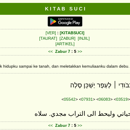
K I T A B S U C I
[VER]
:
[KITABSUCI]
[TAURAT]
[ZABUR]
[INJIL]
[ARTIKEL]
<<
Zabur
7
: 5
>>
k hidupku sampai ke tanah, dan meletakkan kemuliaanku dalam debu. 
<
05542
> <
07931
> <
06083
> <
03519
>
ياتي وليحط الى التراب مجدي. سلاه
<<
Zabur
7
: 5
>>