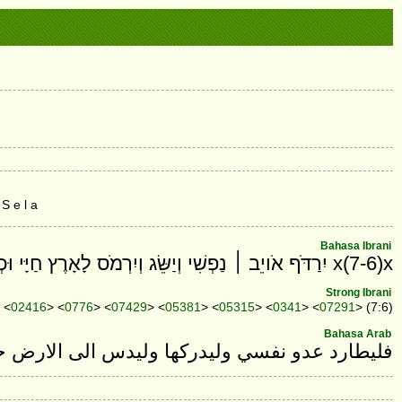
S e l a
Bahasa Ibrani
x(7-6)x יִרַדֹּף אֹויֵב ׀ נַפְשִׁי וְיַשֵּׂג וְיִרְמֹס לָאָרֶץ חַיָּי וּכְבֹודִי ׀ לֶעָפָר יַשְׁכֵּן סֶלָה׃
Strong Ibrani
 <
02416
> <
0776
> <
07429
> <
05381
> <
05315
> <
0341
> <
07291
> (7:6)
Bahasa Arab
فليطارد عدو نفسي وليدركها وليدس الى الارض ح