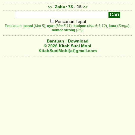
<<
Zabur
73
: 15
>>
Pencarian Tepat
Pencarian:
pasal
(
Mat 5
);
ayat
(
Mat 5:11
);
kutipan
(
Mat 5:1-12
);
kata
(
Surga
);
nomor strong
(
25
);
Bantuan
|
Download
© 2026
Kitab Suci Mobi
KitabSuciMobi[at]gmail.com