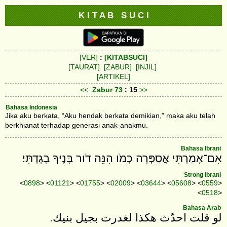
K I T A B S U C I
[VER]
:
[KITABSUCI]
[TAURAT]
[ZABUR]
[INJIL]
[ARTIKEL]
<<
Zabur
73
: 15
>>
Bahasa Indonesia
Jika aku berkata, “Aku hendak berkata demikian,” maka aku telah
berkhianat terhadap generasi anak-anakmu.
Bahasa Ibrani
אִם־אָמַרְתִּי אֲסַפְּרָה כְמֹו הִנֵּה דֹור בָּנֶיךָ בָגָדְתִּי׃
Strong Ibrani
<
0898
> <
01121
> <
01755
> <
02009
> <
03644
> <
05608
> <
0559
>
<
0518
>
Bahasa Arab