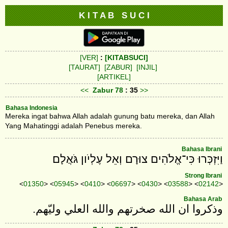
K I T A B S U C I
[VER]
:
[KITABSUCI]
[TAURAT]
[ZABUR]
[INJIL]
[ARTIKEL]
<<
Zabur
78
: 35
>>
Bahasa Indonesia
Mereka ingat bahwa Allah adalah gunung batu mereka, dan Allah
Yang Mahatinggi adalah Penebus mereka.
Bahasa Ibrani
וַיִּזְכְּרוּ כִּי־אֱלֹהִים צוּרָם וְאֵל עֶלְיֹון גֹּאֲלָם׃
Strong Ibrani
<
01350
> <
05945
> <
0410
> <
06697
> <
0430
> <
03588
> <
02142
>
Bahasa Arab
وذكروا ان الله صخرتهم والله العلي وليّهم‎.