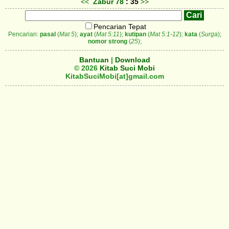
<<
Zabur
78
: 35
>>
Pencarian Tepat
Pencarian:
pasal
(
Mat 5
);
ayat
(
Mat 5:11
);
kutipan
(
Mat 5:1-12
);
kata
(
Surga
);
nomor strong
(
25
);
Bantuan
|
Download
© 2026
Kitab Suci Mobi
KitabSuciMobi[at]gmail.com