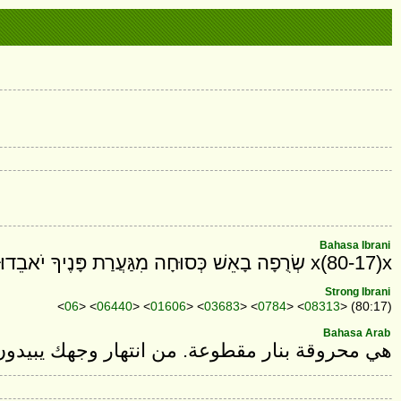
Bahasa Ibrani
x(80-17)x שְׂרֻפָה בָאֵשׁ כְּסוּחָה מִגַּעֲרַת פָּנֶיךָ יֹאבֵדוּ׃
Strong Ibrani
<
06
> <
06440
> <
01606
> <
03683
> <
0784
> <
08313
> (80:17)
Bahasa Arab