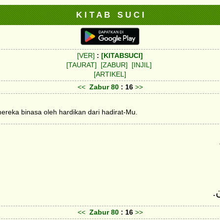
K I T A B S U C I
[VER]
:
[KITABSUCI]
[TAURAT]
[ZABUR]
[INJIL]
[ARTIKEL]
<<
Zabur
80
: 16
>>
eka binasa oleh hardikan dari hadirat-Mu.
<<
Zabur
80
: 16
>>