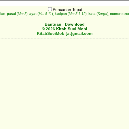
Pencarian Tepat
ian:
pasal
(
Mat 5
);
ayat
(
Mat 5:11
);
kutipan
(
Mat 5:1-12
);
kata
(
Surga
);
nomor stro
Bantuan
|
Download
© 2026
Kitab Suci Mobi
KitabSuciMobi[at]gmail.com